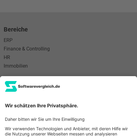
Bereiche
ERP
Finance & Controlling
HR
Immobilien
Informationen
Für Softwareanbieter
Newsletter
Über uns
Kontakt
Login