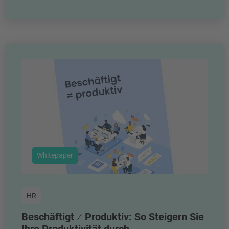
Whitepaper
HR
Beschäftigt ≠ Produktiv: So Steigern Sie